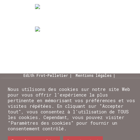
Edith Frot-Pelletier
Mentions légales
Nous contacter
Nous utilisons des cookies sur notre site Web
Tout le contenu texte et photo présent sur le site sont
pour vous offrir l'expérience la plus
la propriété d'Edith Frot-pelletier
pertinente en mémorisant vos préférences et vos
visites répétées. En cliquant sur "Accepter
tout", vous consentez à l'utilisation de TOUS
les cookies. Cependant, vous pouvez visiter
"Paramètres des cookies" pour fournir un
consentement contrôlé.