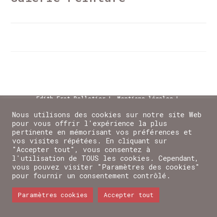
0 COMMENTAIRE
16 AVRIL 2022
Edith Frot-Pelletier
Mentions légales
Nous contacter
Nous utilisons des cookies sur notre site Web
pour vous offrir l'expérience la plus
Tout le contenu texte et photo présent sur le site sont
la propriété d'Edith Frot-pelletier
pertinente en mémorisant vos préférences et
vos visites répétées. En cliquant sur
"Accepter tout", vous consentez à
l'utilisation de TOUS les cookies. Cependant,
vous pouvez visiter "Paramètres des cookies"
pour fournir un consentement contrôlé.
Paramètres cookies
Accepter tout